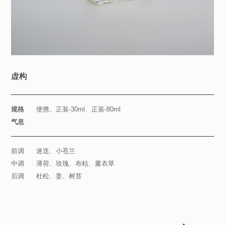
虚构
规格
便携、正装-30ml、正装-80ml
气息
前调 迷迭、小苍兰
中调 薄荷、玫瑰、布枯、薰衣草
后调 杜松、姜、树苔